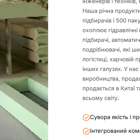
інженерів і техніків
Наша річна продукти
підбирачів і 500 па
охоплює гідравлічні 
підбирачі, автомати
подрібнювачі, які ши
логістиці, харчовій 
інших галузях. У на
виробництва, продаж
продається в Китаї т
всьому світу.
Сувора якість і п
Інтегрований ком