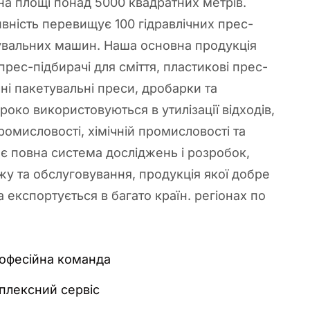
, на площі понад 5000 квадратних метрів.
вність перевищує 100 гідравлічних прес-
кувальних машин. Наша основна продукція
прес-підбирачі для сміття, пластикові прес-
чні пакетувальні преси, дробарки та
роко використовуються в утилізації відходів,
промисловості, хімічній промисловості та
с є повна система досліджень і розробок,
у та обслуговування, продукція якої добре
а експортується в багато країн. регіонах по
рофесійна команда
плексний сервіс