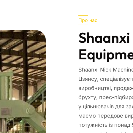
Про нас
Shaanxi
Equipme
Shaanxi Nick Machine
Цзянсу, спеціалізує
виробництві, продаж
брухту, прес-підбир
ущільнювачів для з
маємо передове вир
потужність із понад