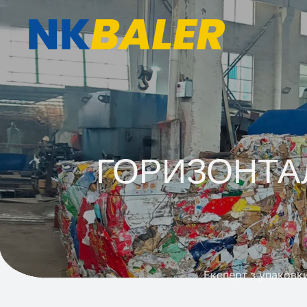
ГОРИЗОНТА
NKBALER, професійний виробник прес-підбирачів
21 рік Гідравлічні прес-підбирач
прес-п
Експерт з упаковк