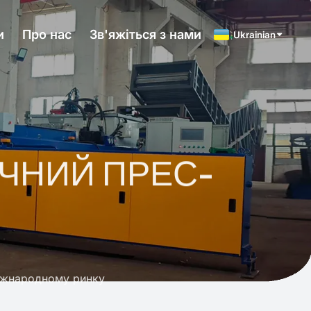
и
Про нас
Зв'яжіться з нами
Ukrainian
ЧНИЙ ПРЕС-
і прес-підбирач. Ми пропонуємо повну переробку
переваг для клієнтів Максимізація
вигоди.
міжнародному ринку