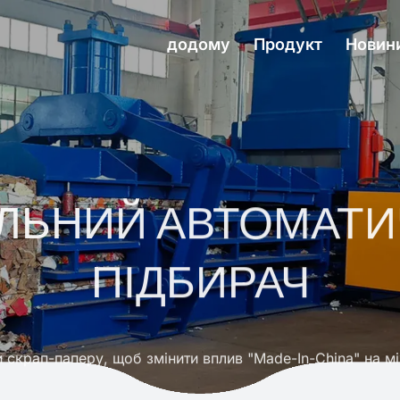
додому
Продукт
Новин
ЛЬНИЙ АВТОМАТИ
ПІДБИРАЧ
, постачає найнадійніший гідравлічний прес-підбирач 
і Виробники Продукти Максимізація послуг Максимізація 
ідбирачів, перетворюючи ваші відходи на нове джерело 
и скрап-паперу, щоб змінити вплив "Made-In-China" на 