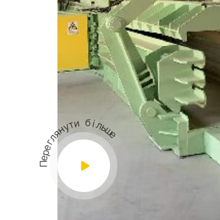
н
у
т
я
и
л
г
б
е
р
і
л
е
П
ь
ш
е