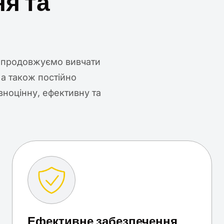
я та
и продовжуємо вивчати
 а також постійно
вноцінну, ефективну та
Ефективне забезпечення