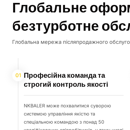
Глобальне офор
безтурботне обс
Глобальна мережа післяпродажного обслуго
Професійна команда та
01
строгий контроль якості
NKBALER може похвалитися суворою
системою управління якістю та
спеціальною командою з понад 50
кваліфікованих співробітників, у тому числі