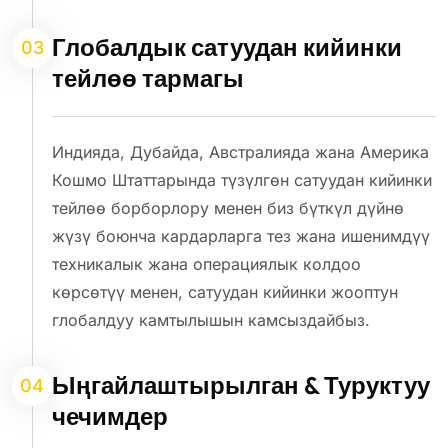
Глобалдык сатуудан кийинки
03
тейлөө тармагы
Индияда, Дубайда, Австралияда жана Америка
Кошмо Штаттарында түзүлгөн сатуудан кийинки
тейлөө борборлору менен биз бүткүл дүйнө
жүзү боюнча кардарларга тез жана ишенимдүү
техникалык жана операциялык колдоо
көрсөтүү менен, сатуудан кийинки жооптун
глобалдуу камтылышын камсыздайбыз.
Ыңгайлаштырылган & Туруктуу
04
чечимдер