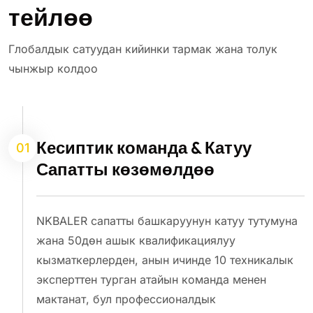
тейлөө
Глобалдык сатуудан кийинки тармак жана толук
чынжыр колдоо
Кесиптик команда & Катуу
01
Сапатты көзөмөлдөө
NKBALER сапатты башкаруунун катуу тутумуна
жана 50дөн ашык квалификациялуу
кызматкерлерден, анын ичинде 10 техникалык
эксперттен турган атайын команда менен
мактанат, бул профессионалдык