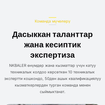
Команда мүчөлөрү
Дасыккан таланттар
жана кесиптик
экспертиза
NKBALER өнүмдөр жана кызматтар үчүн катуу
техникалык колдоо көрсөткөн 10 техникалык
экспертти кошкондо, 50дөн ашык квалификациялуу
кызматкерлерден турган команда менен
сыймыктанат.