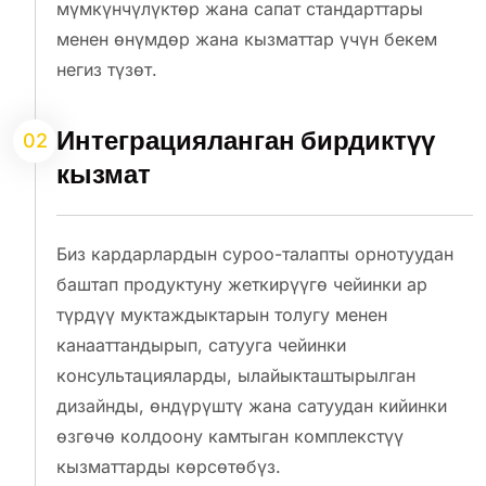
мүмкүнчүлүктөр жана сапат стандарттары
менен өнүмдөр жана кызматтар үчүн бекем
негиз түзөт.
Интеграцияланган бирдиктүү
02
кызмат
Биз кардарлардын суроо-талапты орнотуудан
баштап продуктуну жеткирүүгө чейинки ар
түрдүү муктаждыктарын толугу менен
канааттандырып, сатууга чейинки
консультацияларды, ылайыкташтырылган
дизайнды, өндүрүштү жана сатуудан кийинки
өзгөчө колдоону камтыган комплекстүү
кызматтарды көрсөтөбүз.