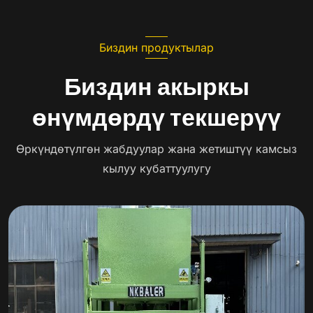
Биздин продуктылар
Биздин акыркы
өнүмдөрдү текшерүү
Өркүндөтүлгөн жабдуулар жана жетиштүү камсыз
кылуу кубаттуулугу