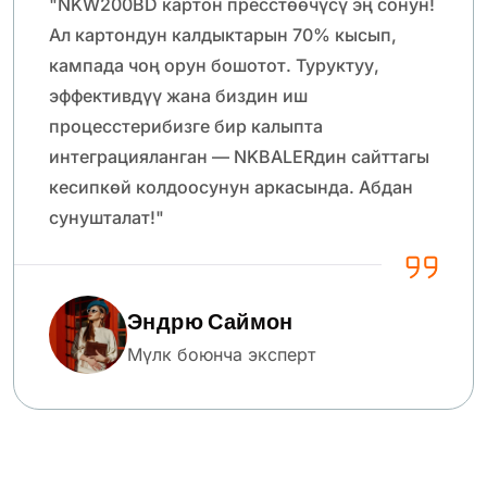
"NKW200BD картон пресстөөчүсү эң сонун!
Ал картондун калдыктарын 70% кысып,
кампада чоң орун бошотот. Туруктуу,
эффективдүү жана биздин иш
процесстерибизге бир калыпта
интеграцияланган — NKBALERдин сайттагы
кесипкөй колдоосунун аркасында. Абдан
сунушталат!"
Эндрю Саймон
Мүлк боюнча эксперт