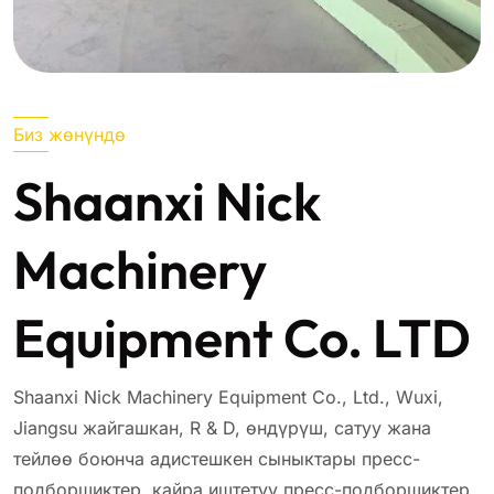
Биз жөнүндө
Shaanxi Nick
Machinery
Equipment Co. LTD
Shaanxi Nick Machinery Equipment Co., Ltd., Wuxi,
Jiangsu жайгашкан, R & D, өндүрүш, сатуу жана
тейлөө боюнча адистешкен сыныктары пресс-
подборщиктер, кайра иштетүү пресс-подборщиктер