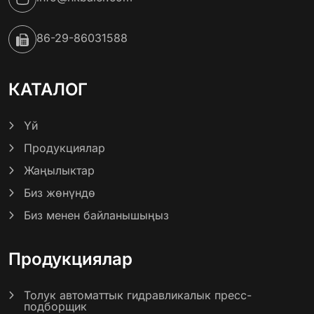
info@nkbaler.com
86-29-86031588
КАТАЛОГ
Үй
Продукциялар
Жаңылыктар
Биз жөнүндө
Биз менен байланышыңыз
Продукциялар
Толук автоматтык гидравликалык пресс-
подборщик