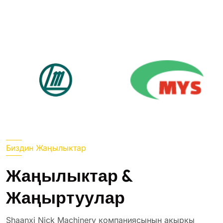
Биздин Жаңылыктар
Жаңылыктар &
Жаңыртуулар
Shaanxi Nick Machinery компаниясынын акыркы