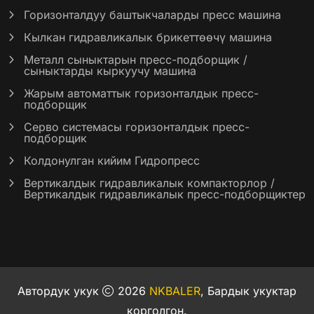
Горизонталдуу баштыкчаларды пресс машина
Кылкан гидравликалык брикеттөөчү машина
Металл сыныктарын пресс-подборщик /
сыныктарды кыркуучу машина
Жарым автоматтык горизонталдык пресс-
подборщик
Серво системасы горизонталдык пресс-
подборщик
Колдонулган кийим Гидропресс
Вертикалдык гидравликалык компакторлор /
Вертикалдык гидравликалык пресс-подборщиктер
Автордук укук
2026
NKBALER
, Бардык укуктар
корголгон.