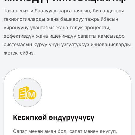
Таза негизги баалуулуктарга таянып, биз алдыңкы
технологияларды жана башкаруу тажрыйбасын
үйрөнүүнү улантабыз жана толук процессти,
эффективдүү жана ишенимдүү сапатты камсыздоо
системасын куруу үчүн үзгүлтүксүз инновацияларды
жетектейбиз.
Кесипкөй өндүрүүчүсү
Сапат менен аман бол, сапат менен өнүгүп,