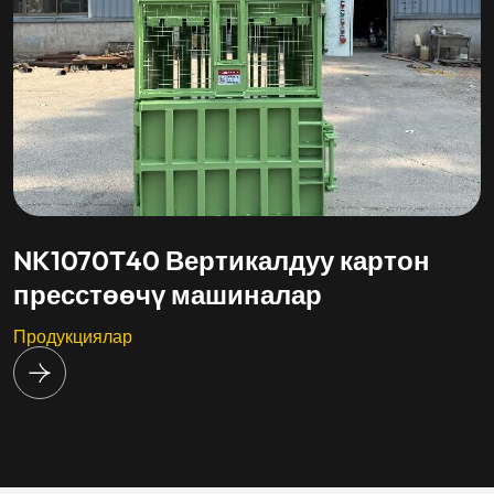
NK1070T40 Вертикалдуу картон
пресстөөчү машиналар
родукциялар