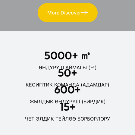
максималдаштыруу
калдыктарыңызды пайданын жаңы булагына
айландырабыз.
5000
+ ㎡
ӨНДҮРҮШ АЙМАГЫ (㎡)
50
+
КЕСИПТИК КОМАНДА (АДАМДАР)
600
+
ЖЫЛДЫК ӨНДҮРҮШ (БИРДИК)
15
+
ЧЕТ ЭЛДИК ТЕЙЛӨӨ БОРБОРЛОРУ