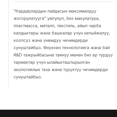
"Кардарлардын пайдасын максималдуу
жогорулатууга" умтулуп, биз макулатура,
пластмасса, металл, текстиль, айыл чарба
калдыктары жана башкалар үчүн натыйжалуу,
коопсуз жана үнөмдүү чечимдерди
сунуштайбыз. Өнүккөн технологияга жана бай
R&D тажрыйбасына таянуу менен биз ар түрдүү
тармактар ​​үчүн ылайыкташтырылган
экологиялык таза жана туруктуу чечимдерди
сунуштайбыз.