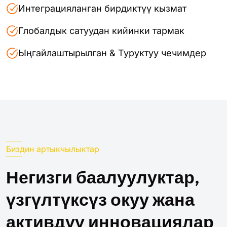
Интеграцияланган бирдиктүү кызмат
Глобалдык сатуудан кийинки тармак
Ыңгайлаштырылган & Туруктуу чечимдер
Биздин артыкчылыктар
Негизги баалуулуктар,
үзгүлтүксүз окуу жана
активдүү инновациялар