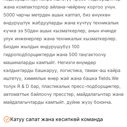
жана компакторлор айлана-чөйрөнү коргоо үчүн.
5000 чарчы метрден ашык каптап, биз өнүккөн
өндүрүштүк жабдууларды жана күчтүү техникалык
күчкө ээ 50дөн ашык кызматкерлер, анын ичинде
улук инженерлер жана техникалык кызматкерлер.
Биздин жылдык өндүрүшүбүз 100
гидроподборщиктерди жана 500 таңгактоочу
машиналарды камтыйт. Негизги өнүмдөр
калдыктарды башкаруу, логистика, тамак-аш кайра
иштетүү, химиялык өнөр жай жана башка fields.We
толук R & D бар, пластикалык пресс-подборщиктер,
автоматтык байлоочу пресстер, майдалагычтар жана
майдалагычтарды камтыйт. дүйнө жүзү боюнча.
Катуу сапат жана кесипкөй команда