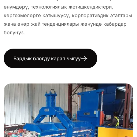
өнүмдөрү, технологиялык жетишкендиктери,
көргөзмөлөргө катышуусу, корпоративдик этаптары
жана өнөр жай тенденциялары жөнүндө кабардар
болуңуз.
Бардык блогду карап чыгуу