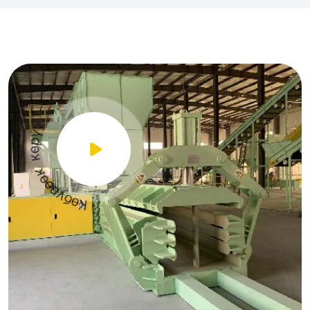
ү
ү
р
ө
к
к
ө
ө
р
ү
б
ө
К