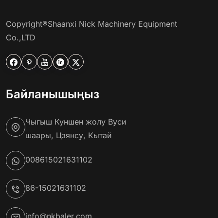
Copyright®Shaanxi Nick Machinery Equipment
Co.,LTD





Байланышыңыз
Чыгыш Куншен жолу Вуси
шаары, Цзянсу, Кытай
008615021631102
86-15021631102