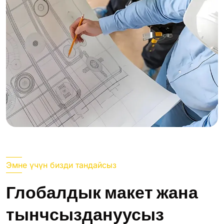
Эмне үчүн бизди тандайсыз
Глобалдык макет жана
тынчсыздануусыз