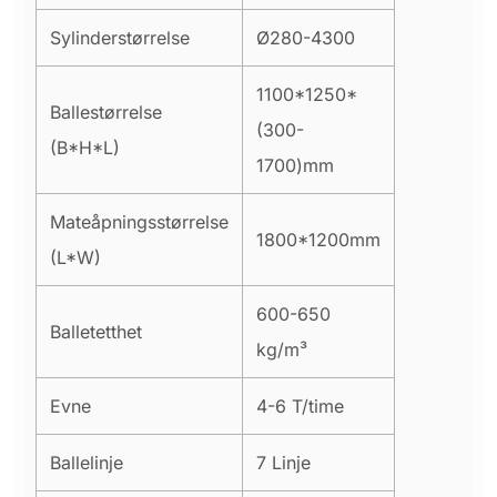
Sylinderstørrelse
Ø280-4300
1100*1250*
Ballestørrelse
(300-
(B*H*L)
1700)mm
Mateåpningsstørrelse
1800*1200mm
(L*W)
600-650
Balletetthet
kg/m³
Evne
4-6 T/time
Ballelinje
7 Linje