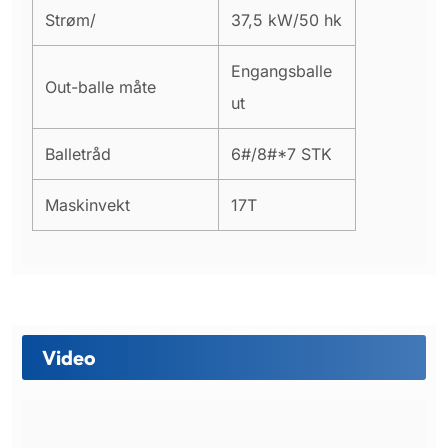
Strøm/
37,5 kW/50 hk
Engangsballe
Out-balle måte
ut
Balletråd
6#/8#*7 STK
Maskinvekt
17T
Video