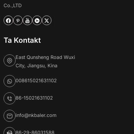
Co.,LTD





Ta Kontakt
East Qunsheng Road Wuxi
City, Jiangsu, Kina
008615021631102
86-15021631102
info@nkbaler.com
86-29-86031588