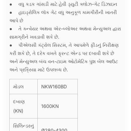
●
વધુ કડક ગાંસડી માટે હેવી ડ્યુટી ક્લોઝ-ગેટ ડિઝાઇન
●
હાઇડ્રોલિક લૉક ગેટ વધુ અનુકૂળ કામગીરીની ખાતરી
આપે છે
●
તે કન્વેયર અથવા એર-બ્લોઅર અથવા મેન્યુઅલ દ્વારા
સામગ્રીને ખવડાવી શકે છે.
●
પીએલસી કંટ્રોલ સિસ્ટમ, તે આપમેળે ફીડનું નિરીક્ષણ
કરી શકે છે, તે દરેક વખતે ફ્રન્ટ એન્ડ પર દબાવી શકે છે
અને મેન્યુઅલ બંચ વન-ટાઇમ ઓટોમેટિક પુશ બેલ આઉટ
અને પ્રક્રિયા માટે ઉપલબ્ધ છે.
મોડલ
NKW160BD
દબાણ
1600KN
(KN)
સિલિન્ડરનું
Ø280-4300