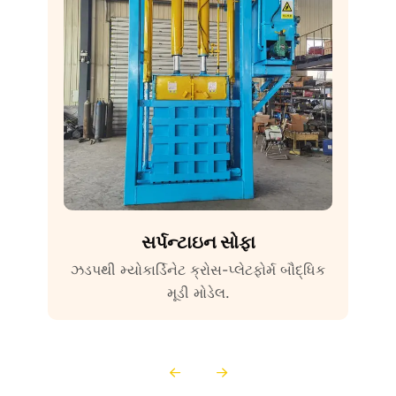
સર્પન્ટાઇન સોફા
ઝડપથી મ્યોકાર્ડિનેટ ક્રોસ-પ્લેટફોર્મ બૌદ્ધિક
મૂડી મોડેલ.