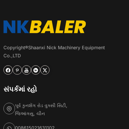
Copyright®Shaanxi Nick Machinery Equipment
Co.,LTD





સંપર્કમાં રહો
પૂર્વ કુનશેંગ રોડ વુક્સી સિટી,
જિઆંગસુ, ચીન
008615021631102