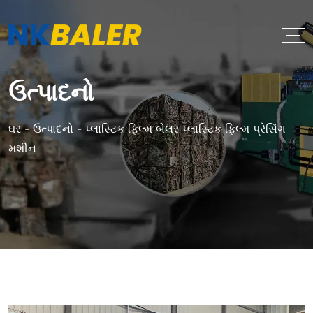
ઉત્પાદનો
ઘર
-
ઉત્પાદનો
-
પ્લાસ્ટિક ફિલ્મ બેલર પ્લાસ્ટિક ફિલ્મ પ્રેસિંગ
મશીન