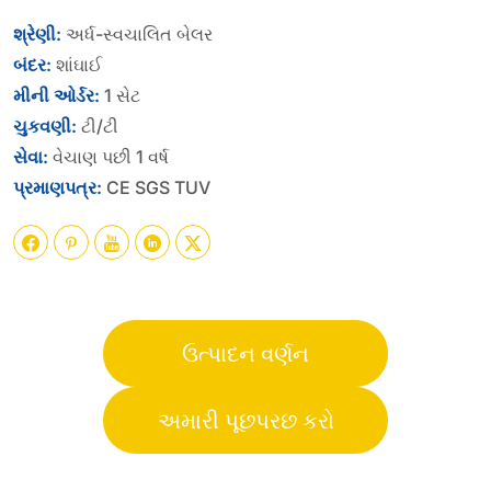
શ્રેણી:
અર્ધ-સ્વચાલિત બેલર
બંદર:
શાંઘાઈ
મીની ઓર્ડર:
1 સેટ
ચુકવણી:
ટી/ટી
સેવા:
વેચાણ પછી 1 વર્ષ
પ્રમાણપત્ર:
CE SGS TUV





ઉત્પાદન વર્ણન
અમારી પૂછપરછ કરો