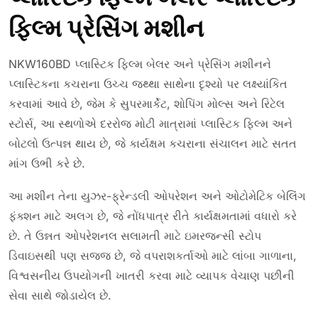
ફિલ્મ પ્રેસિંગ મશીન
NKW160BD પ્લાસ્ટિક ફિલ્મ બેલર અને પ્રેસિંગ મશીનને
પ્લાસ્ટિકના કચરાના ઉચ્ચ જથ્થા સાથેના દૃશ્યો પર લક્ષ્યાંકિત
કરવામાં આવે છે, જેમ કે સુપરમાર્કેટ, શોપિંગ મોલ્સ અને રિટેલ
સ્ટોર્સ, આ સ્થળોએ દરરોજ મોટી માત્રામાં પ્લાસ્ટિક ફિલ્મ અને
બોટલો ઉત્પન્ન થાય છે, જે કાર્યક્ષમ કચરાના સંચાલન માટે સતત
માંગ ઉભી કરે છે.
આ મશીન તેના યુઝર-ફ્રેન્ડલી ઓપરેશન અને ઓટોમેટિક બેલિંગ
ફંક્શન માટે અલગ છે, જે નોંધપાત્ર રીતે કાર્યક્ષમતામાં વધારો કરે
છે. તે ઉન્નત ઓપરેશનલ સલામતી માટે ઇમરજન્સી સ્ટોપ
ડિવાઇસથી પણ સજ્જ છે, જે વપરાશકર્તાઓ માટે લાંબા ગાળાના,
વિશ્વસનીય ઉપયોગની ખાતરી કરવા માટે વ્યાપક વેચાણ પછીની
સેવા સાથે જોડાયેલ છે.