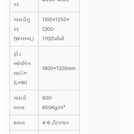
કદ
ગાંસડીનું
1100*1250*
કદ
(300-
(W*H*L)
1700)મીમી
ફીડ
ઓપનિંગ
1800*1200mm
સાઈઝ
(L*W)
ગાંસડી
600-
ઘનતા
650Kg/m³
ક્ષમતા
4-6 ટી/કલાક