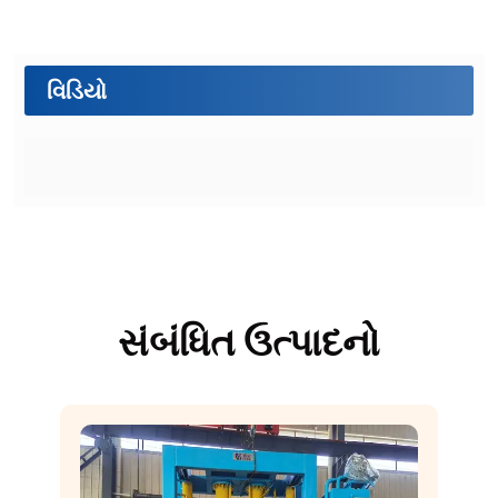
વિડિયો
સંબંધિત ઉત્પાદનો