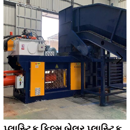
પ્લાસ્ટિક ફિલ્મ બેલર પ્લાસ્ટિક