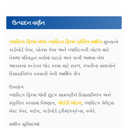
ઉત્પાદન વર્ણન
પ્લાસ્ટિક ફિલ્મ બેલર પ્લાસ્ટિક ફિલ્મ પ્રેસિંગ મશીન
મુખ્યત્વે
કાર્ડબોર્ડ પેપર, બોક્સ પેપર અને પ્લાસ્ટિકની બોટલ માટે
તેમજ પરિવહન ખર્ચમાં ઘટાડો અને કાર્ગો અથવા બેલ
આકારના કન્ટેનર લોડ કરવા માટે સરળ, કંપનીના સાધનોને
રિસાયક્લિંગ કરવાની તેની આર્થિક રીત
ઉપયોગ
પ્લાસ્ટિક ફિલ્મ જેવી છૂટક સામગ્રીને રિસાયક્લિંગ અને
સંકુચિત કરવામાં નિષ્ણાત,
પીઈટી બોટલ
, પ્લાસ્ટિક પેલેટ્સ
વેસ્ટ પેપર, કાર્ટન, કાર્ડબોર્ડ ટ્રીમ/સ્ક્રેપ્સ, વગેરે.
મશીન સુવિધાઓ