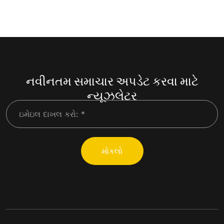
નવીનતમ સમાચાર અપડેટ કરવા માટે
ન્યૂઝલેટર