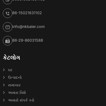
86-15021631102
info@nkbaler.com
86-29-86031588
કેટલોગ
ઘર
ઉત્પાદનો
સમાચાર
અમારા વિશે
અમારો સંપર્ક કરો