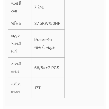
ગાંસડી
7 રેખા
રેખા
શક્તિ/
37.5KW/50HP
બહાર
નિકાલજોગ
ગાંસડી
ગાંસડી બહાર
માર્ગ
ગાંસડી-
6#/8#*7 PCS
વાયર
મશીન
17T
વજન