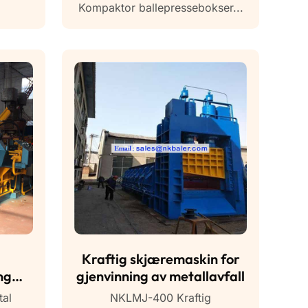
Kompaktor ballepressebokser...
Kraftig skjæremaskin for
ng
gjenvinning av metallavfall
in
al
NKLMJ-400 Kraftig