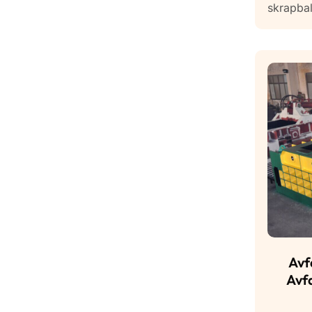
skrapbal
Avf
Avf