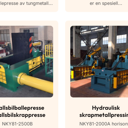
lepresse av tungmetall...
er en spesiell...
allsbilballepresse
Hydraulisk
allsbilskrappresse
skrapmetallpressi
resirkuleringsmask
NKY81-2500B
NKY81-2000A horisont