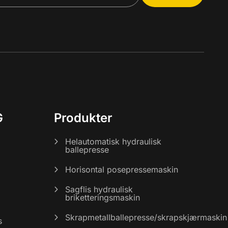
G
Produkter
Helautomatisk hydraulisk
ballepresse
Horisontal posepressemaskin
Sagflis hydraulisk
briketteringsmaskin
Skrapmetallballepresse/skrapskjærmaskin
s