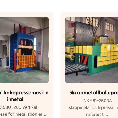
al kakepressemaskin
Skrapmetallballepr
i metall
NKY81-2500A
1580T200 vertikal
skrapmetallballepresse,
sse for metallspon er ...
referert til...