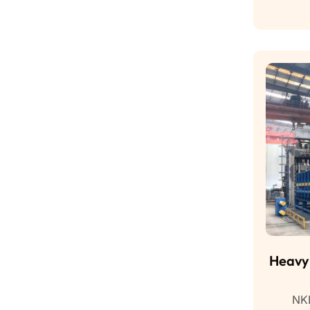
Heavy 
NKL