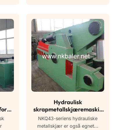
Hydraulisk
for
skrapmetallskjæremaskin
for stålskjær
sk
NKQ43-seriens hydrauliske
r
metallskjær er også egnet...