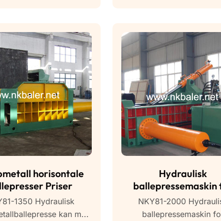
metall horisontale
Hydraulisk
llepresser Priser
ballepressemaskin 
stålskrap
81-1350 Hydraulisk
NKY81-2000 Hydrauli
tallballepresse kan m...
ballepressemaskin fo