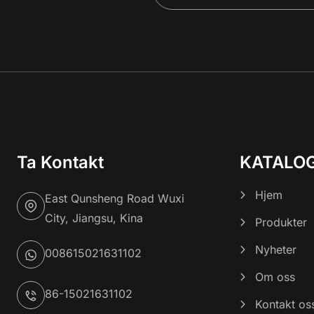
Ta Kontakt
KATALO
Hjem
East Qunsheng Road Wuxi
City, Jiangsu, Kina
Produkter
Nyheter
008615021631102
Om oss
86-15021631102
Kontakt os