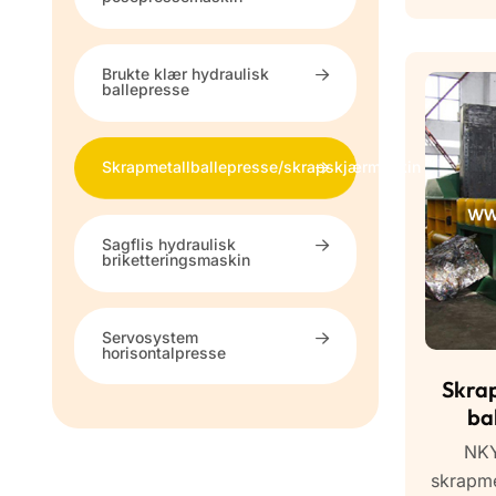
Brukte klær hydraulisk
ballepresse
Skrapmetallballepresse/skrapskjærmaskin
Sagflis hydraulisk
briketteringsmaskin
Servosystem
horisontalpresse
Skrap
ba
NKY
skrapme