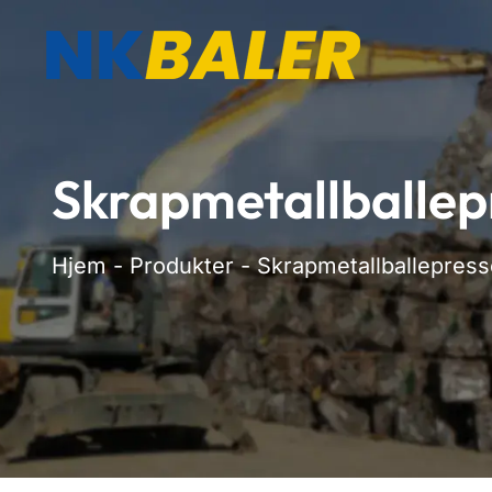
Skrapmetallballe
Hjem
-
Produkter
-
Skrapmetallballepres