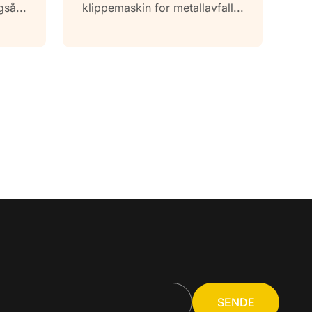
1-
så...
klippemaskin for metallavfall...