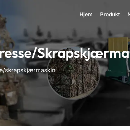
Hjem
Produkt
presse/skrapskjærma
se/skrapskjærmaskin