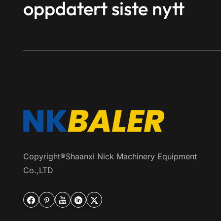
oppdatert siste nytt
Copyright®Shaanxi Nick Machinery Equipment
Co.,LTD




