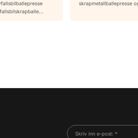
ballepresser NKY8
fallsbilballepresse
skrapmetallballepresse og
2000A
fallsbilskrapballe...