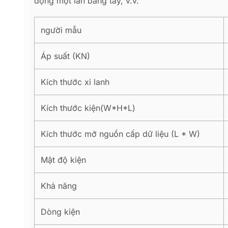
động một lần bằng tay, v.v.
người mẫu
Áp suất (KN)
Kích thước xi lanh
Kích thước kiện(W*H*L)
Kích thước mở nguồn cấp dữ liệu (L * W)
Mật độ kiện
Khả năng
Dòng kiện