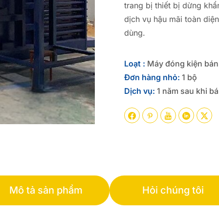
trang bị thiết bị dừng kh
dịch vụ hậu mãi toàn diệ
dùng.
Loạt :
Máy đóng kiện bán
Đơn hàng nhỏ:
1 bộ
Dịch vụ:
1 năm sau khi b





Mô tả sản phẩm
Hỏi chúng tôi