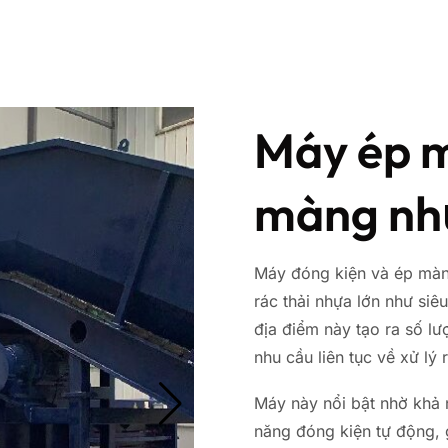
Máy ép 
màng n
Máy đóng kiện và ép mà
rác thải nhựa lớn như siê
địa điểm này tạo ra số l
nhu cầu liên tục về xử lý 
Máy này nổi bật nhờ khả 
năng đóng kiện tự động, 