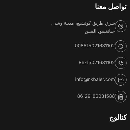
تواصل معنا
شرق طريق كونشنغ، مدينة وشى،
جيانغسو، الصين
008615021631102
86-15021631102
info@nkbaler.com
86-29-86031588
كتالوج