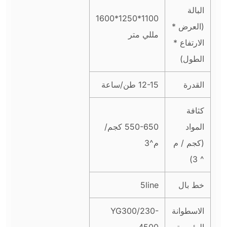
البالة
1100*1250*1600
(العرض *
مللي متر
الارتفاع *
الطول)
القدرة
12-15 طن/ساعة
كثافة
المواد
550-650 كجم/
(كجم / م
م^3
^ 3)
خط بال
5line
الاسطوانة
YG300/230-