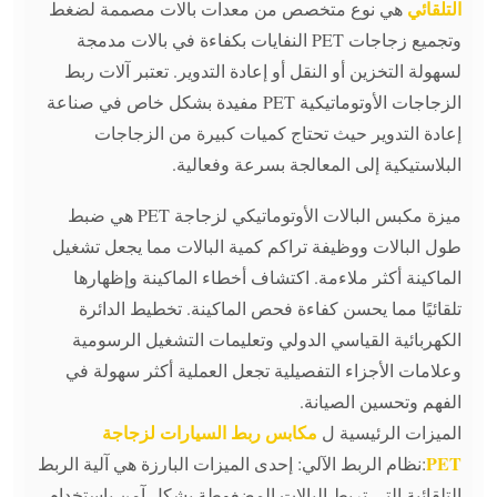
التلقائي
هي نوع متخصص من معدات بالات مصممة لضغط
وتجميع زجاجات PET النفايات بكفاءة في بالات مدمجة
لسهولة التخزين أو النقل أو إعادة التدوير. تعتبر آلات ربط
الزجاجات الأوتوماتيكية PET مفيدة بشكل خاص في صناعة
إعادة التدوير حيث تحتاج كميات كبيرة من الزجاجات
البلاستيكية إلى المعالجة بسرعة وفعالية.
ميزة مكبس البالات الأوتوماتيكي لزجاجة PET هي ضبط
طول البالات ووظيفة تراكم كمية البالات مما يجعل تشغيل
الماكينة أكثر ملاءمة. اكتشاف أخطاء الماكينة وإظهارها
تلقائيًا مما يحسن كفاءة فحص الماكينة. تخطيط الدائرة
الكهربائية القياسي الدولي وتعليمات التشغيل الرسومية
وعلامات الأجزاء التفصيلية تجعل العملية أكثر سهولة في
الفهم وتحسين الصيانة.
مكابس ربط السيارات لزجاجة
الميزات الرئيسية ل
PET
:نظام الربط الآلي: إحدى الميزات البارزة هي آلية الربط
التلقائية التي تربط البالات المضغوطة بشكل آمن باستخدام