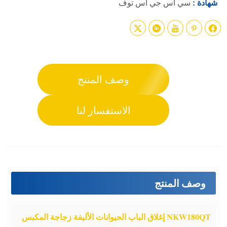
شهادة :
سي اس جي اس توف





وصف المنتج
الاستفسار لنا
وصف المنتج
NKW180QT إغلاق الباب الحيوانات الأليفة زجاجة المكبس