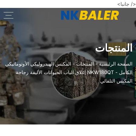
</ جانبا>
المنتجات
الصفحة الرئيسية
-
المنتجات
-
المكبس الهيدروليكي الأوتوماتيكي
الكامل
-
NKW180QT إغلاق الباب الحيوانات الأليفة زجاجة
المكبس التلقائي