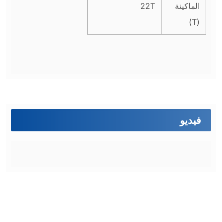
الماكينة
22T
(T)
فيديو